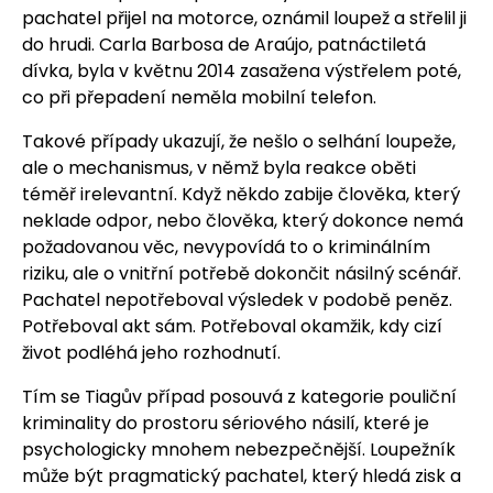
pachatel přijel na motorce, oznámil loupež a střelil ji
do hrudi. Carla Barbosa de Araújo, patnáctiletá
dívka, byla v květnu 2014 zasažena výstřelem poté,
co při přepadení neměla mobilní telefon.
Takové případy ukazují, že nešlo o selhání loupeže,
ale o mechanismus, v němž byla reakce oběti
téměř irelevantní. Když někdo zabije člověka, který
neklade odpor, nebo člověka, který dokonce nemá
požadovanou věc, nevypovídá to o kriminálním
riziku, ale o vnitřní potřebě dokončit násilný scénář.
Pachatel nepotřeboval výsledek v podobě peněz.
Potřeboval akt sám. Potřeboval okamžik, kdy cizí
život podléhá jeho rozhodnutí.
Tím se Tiagův případ posouvá z kategorie pouliční
kriminality do prostoru sériového násilí, které je
psychologicky mnohem nebezpečnější. Loupežník
může být pragmatický pachatel, který hledá zisk a