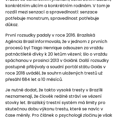
konkrétním ulicím a konkrétním rodinám. V tom je
rozdíl mezi senzací a spravedlností: senzace
potřebuje monstrum, spravedlnost potřebuje
důkaz.
První rozsudky padaly v roce 2016. Brazilská
Agência Brasil informovala, že v jednom z prvních
procesů byl Tiago Henrique odsouzen za vraždu
patnáctileté dívky k 20 letům vězení; šlo o vraždu
spáchanou v prosinci 2013 v Goiânii. Další rozsudky
postupně přibývaly a soudní portál státu Goiás v
roce 2018 uváděl, že souhrn uložených trestů už
přesáhl 684 let a 10 měsíců.
Je nutné dodat, že takto vysoké tresty v Brazílii
neznamenají, že člověk reálně stráví ve vězení
stovky let. Brazilský trestní systém má limity pro
skutečnou dobu výkonu trestu, které se navíc v
čase měnily. Pro článek o psychologii zločinu je však