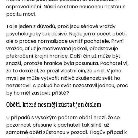
ospravedlnění. Násilí se stane naučenou cestou k
pocitu moci.
To je jeden z důvodů, proč jsou sériové vraždy
psychologicky tak děsivé. Nejde jen o počet obětí,
ale o proces normalizace uvnitř pachatele. První
vražda, ať už je motivovaná jakkoli, představuje
překročení krajní hranice. Další čin už může být
snazší, protože hranice byla posunuta. Pachatel ví,
že to dokázal, že přežil vlastní čin, že unikl. V jeho
mysli se může vytvořit ničivá zkušenost: svět ho
nezastavil. A pokud ho svět nezastavil jednou, proč
by ho měl zastavit příště?
Oběti, které nesmějí zůstat jen číslem
U případů s vysokým počtem obětí hrozí, že se
pozornost přesune k pachateli tak silně, až
samotné oběti zůstanou v pozadí. Tiagův případ k