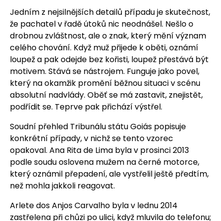
Jedním z nejsilnějších detailů případu je skutečnost,
že pachatel v řadě útoků nic neodnášel. Nešlo o
drobnou zvláštnost, ale o znak, který mění význam
celého chování. Když muž přijede k oběti, oznámí
loupež a pak odejde bez kořisti, loupež přestává být
motivem. Stává se nástrojem. Funguje jako povel,
který na okamžik promění běžnou situaci v scénu
absolutní nadvlády. Oběť se má zastavit, znejistět,
podřídit se. Teprve pak přichází výstřel.
Soudní přehled Tribunálu státu Goiás popisuje
konkrétní případy, v nichž se tento vzorec
opakoval. Ana Rita de Lima byla v prosinci 2013
podle soudu oslovena mužem na černé motorce,
který oznámil přepadení, ale vystřelil ještě předtím,
než mohla jakkoli reagovat.
Arlete dos Anjos Carvalho byla v lednu 2014
zastřelena při chůzi po ulici, když mluvila do telefonu;