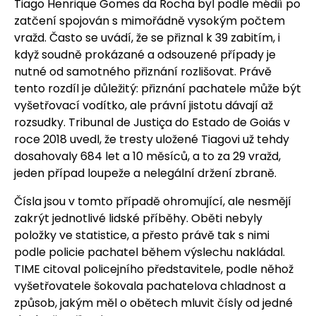
Tiago Henrique Gomes da Rocha byl podle médií po
zatčení spojován s mimořádně vysokým počtem
vražd. Často se uvádí, že se přiznal k 39 zabitím, i
když soudně prokázané a odsouzené případy je
nutné od samotného přiznání rozlišovat. Právě
tento rozdíl je důležitý: přiznání pachatele může být
vyšetřovací vodítko, ale právní jistotu dávají až
rozsudky. Tribunal de Justiça do Estado de Goiás v
roce 2018 uvedl, že tresty uložené Tiagovi už tehdy
dosahovaly 684 let a 10 měsíců, a to za 29 vražd,
jeden případ loupeže a nelegální držení zbraně.
Čísla jsou v tomto případě ohromující, ale nesmějí
zakrýt jednotlivé lidské příběhy. Oběti nebyly
položky ve statistice, a přesto právě tak s nimi
podle policie pachatel během výslechu nakládal.
TIME citoval policejního představitele, podle něhož
vyšetřovatele šokovala pachatelova chladnost a
způsob, jakým měl o obětech mluvit čísly od jedné