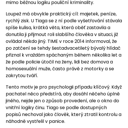
mimo běžnou logiku pouliční kriminality.
Loupež má obvykle praktický cíl: majetek, peníze,
rychlý zisk. U Tiaga se z ní podle vyšetřování stávala
spíše kulisa, krátká věta, která oběť zastavila a
donutila ji přijmout roli slabšího člověka v situaci, již
ovládal někdo jiný. TIME v roce 2014 informoval, že
po zatčení se tehdy šestadvacetiletý bývalý hlídač
přiznal k vraždám spáchaným během několika let a
že podle policie útočil na ženy, lidi bez domova a
homosexuální muže, často právě z motorky a se
zakrytou tváří.
Tento motiv je pro psychologii případu klíčový. Když
pachatel něco předstírá, aby dosáhl něčeho úplně
jiného, nejde jen o způsob provedení, ale o okno do
vnitřní logiky činu. Tiago se podle dostupných
popisů nechoval jako člověk, který ztratil kontrolu a
náhodně vystřelil v panice.