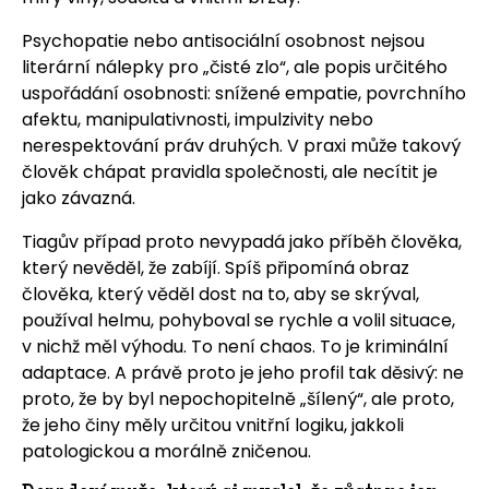
Psychopatie nebo antisociální osobnost nejsou
literární nálepky pro „čisté zlo“, ale popis určitého
uspořádání osobnosti: snížené empatie, povrchního
afektu, manipulativnosti, impulzivity nebo
nerespektování práv druhých. V praxi může takový
člověk chápat pravidla společnosti, ale necítit je
jako závazná.
Tiagův případ proto nevypadá jako příběh člověka,
který nevěděl, že zabíjí. Spíš připomíná obraz
člověka, který věděl dost na to, aby se skrýval,
používal helmu, pohyboval se rychle a volil situace,
v nichž měl výhodu. To není chaos. To je kriminální
adaptace. A právě proto je jeho profil tak děsivý: ne
proto, že by byl nepochopitelně „šílený“, ale proto,
že jeho činy měly určitou vnitřní logiku, jakkoli
patologickou a morálně zničenou.