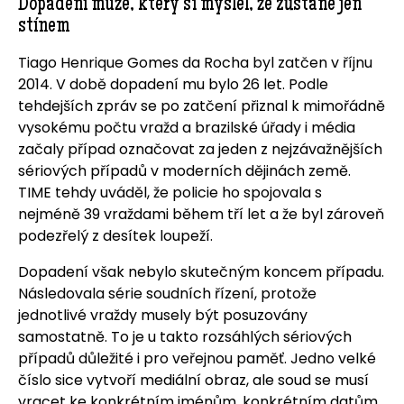
Dopadení muže, který si myslel, že zůstane jen
stínem
Tiago Henrique Gomes da Rocha byl zatčen v říjnu
2014. V době dopadení mu bylo 26 let. Podle
tehdejších zpráv se po zatčení přiznal k mimořádně
vysokému počtu vražd a brazilské úřady i média
začaly případ označovat za jeden z nejzávažnějších
sériových případů v moderních dějinách země.
TIME tehdy uváděl, že policie ho spojovala s
nejméně 39 vraždami během tří let a že byl zároveň
podezřelý z desítek loupeží.
Dopadení však nebylo skutečným koncem případu.
Následovala série soudních řízení, protože
jednotlivé vraždy musely být posuzovány
samostatně. To je u takto rozsáhlých sériových
případů důležité i pro veřejnou paměť. Jedno velké
číslo sice vytvoří mediální obraz, ale soud se musí
vracet ke konkrétním jménům, konkrétním datům,