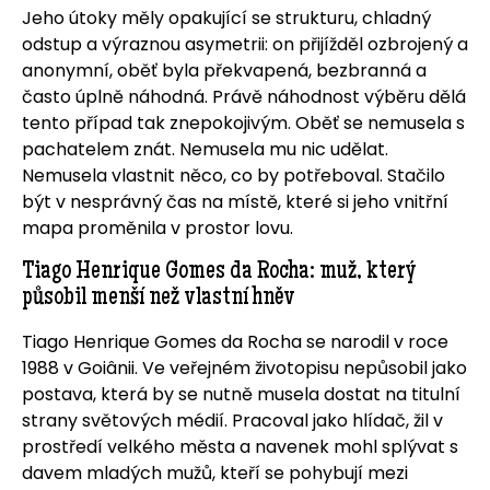
Jeho útoky měly opakující se strukturu, chladný
odstup a výraznou asymetrii: on přijížděl ozbrojený a
anonymní, oběť byla překvapená, bezbranná a
často úplně náhodná. Právě náhodnost výběru dělá
tento případ tak znepokojivým. Oběť se nemusela s
pachatelem znát. Nemusela mu nic udělat.
Nemusela vlastnit něco, co by potřeboval. Stačilo
být v nesprávný čas na místě, které si jeho vnitřní
mapa proměnila v prostor lovu.
Tiago Henrique Gomes da Rocha: muž, který
působil menší než vlastní hněv
Tiago Henrique Gomes da Rocha se narodil v roce
1988 v Goiânii. Ve veřejném životopisu nepůsobil jako
postava, která by se nutně musela dostat na titulní
strany světových médií. Pracoval jako hlídač, žil v
prostředí velkého města a navenek mohl splývat s
davem mladých mužů, kteří se pohybují mezi