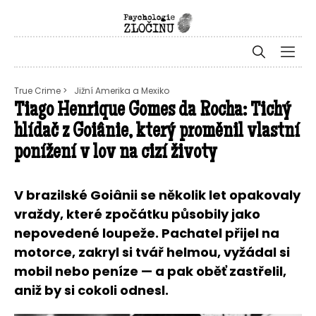
True Crime >
Jižní Amerika a Mexiko
Tiago Henrique Gomes da Rocha: Tichý
hlídač z Goiânie, který proměnil vlastní
ponížení v lov na cizí životy
V brazilské Goiânii se několik let opakovaly
vraždy, které zpočátku působily jako
nepovedené loupeže. Pachatel přijel na
motorce, zakryl si tvář helmou, vyžádal si
mobil nebo peníze — a pak oběť zastřelil,
aniž by si cokoli odnesl.