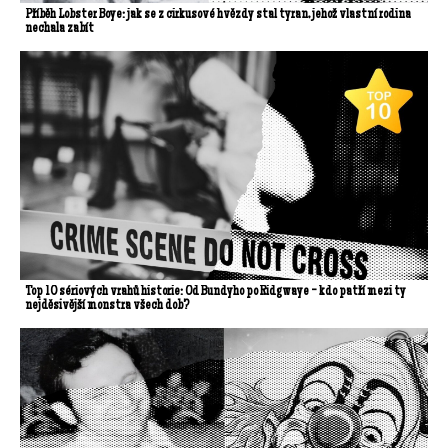
Příběh Lobster Boye: jak se z cirkusové hvězdy stal tyran, jehož vlastní rodina
nechala zabít
Top 10 sériových vrahů historie: Od Bundyho po Ridgwaye - kdo patří mezi ty
nejděsivější monstra všech dob?