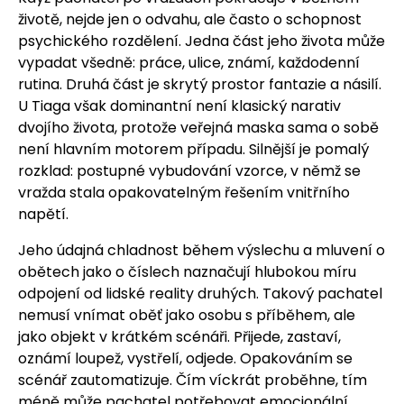
životě, nejde jen o odvahu, ale často o schopnost
psychického rozdělení. Jedna část jeho života může
vypadat všedně: práce, ulice, známí, každodenní
rutina. Druhá část je skrytý prostor fantazie a násilí.
U Tiaga však dominantní není klasický narativ
dvojího života, protože veřejná maska sama o sobě
není hlavním motorem případu. Silnější je pomalý
rozklad: postupné vybudování vzorce, v němž se
vražda stala opakovatelným řešením vnitřního
napětí.
Jeho údajná chladnost během výslechu a mluvení o
obětech jako o číslech naznačují hlubokou míru
odpojení od lidské reality druhých. Takový pachatel
nemusí vnímat oběť jako osobu s příběhem, ale
jako objekt v krátkém scénáři. Přijede, zastaví,
oznámí loupež, vystřelí, odjede. Opakováním se
scénář zautomatizuje. Čím víckrát proběhne, tím
méně může pachatel potřebovat emocionální