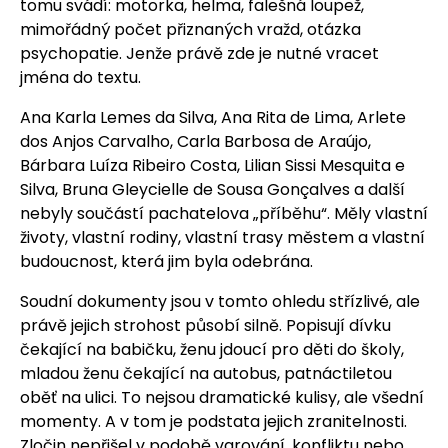
tomu svádí: motorka, helma, falešná loupež,
mimořádný počet přiznaných vražd, otázka
psychopatie. Jenže právě zde je nutné vracet
jména do textu.
Ana Karla Lemes da Silva, Ana Rita de Lima, Arlete
dos Anjos Carvalho, Carla Barbosa de Araújo,
Bárbara Luíza Ribeiro Costa, Lilian Sissi Mesquita e
Silva, Bruna Gleycielle de Sousa Gonçalves a další
nebyly součástí pachatelova „příběhu“. Měly vlastní
životy, vlastní rodiny, vlastní trasy městem a vlastní
budoucnost, která jim byla odebrána.
Soudní dokumenty jsou v tomto ohledu střízlivé, ale
právě jejich strohost působí silně. Popisují dívku
čekající na babičku, ženu jdoucí pro děti do školy,
mladou ženu čekající na autobus, patnáctiletou
oběť na ulici. To nejsou dramatické kulisy, ale všední
momenty. A v tom je podstata jejich zranitelnosti.
Zločin nepřišel v podobě varování, konfliktu nebo