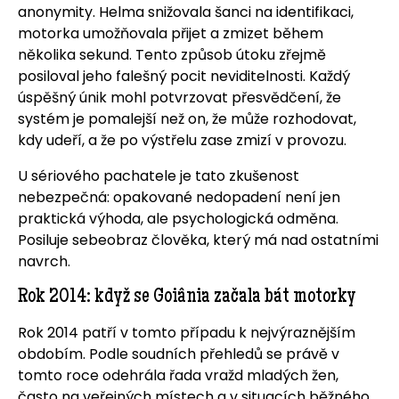
anonymity. Helma snižovala šanci na identifikaci,
motorka umožňovala přijet a zmizet během
několika sekund. Tento způsob útoku zřejmě
posiloval jeho falešný pocit neviditelnosti. Každý
úspěšný únik mohl potvrzovat přesvědčení, že
systém je pomalejší než on, že může rozhodovat,
kdy udeří, a že po výstřelu zase zmizí v provozu.
U sériového pachatele je tato zkušenost
nebezpečná: opakované nedopadení není jen
praktická výhoda, ale psychologická odměna.
Posiluje sebeobraz člověka, který má nad ostatními
navrch.
Rok 2014: když se Goiânia začala bát motorky
Rok 2014 patří v tomto případu k nejvýraznějším
obdobím. Podle soudních přehledů se právě v
tomto roce odehrála řada vražd mladých žen,
často na veřejných místech a v situacích běžného