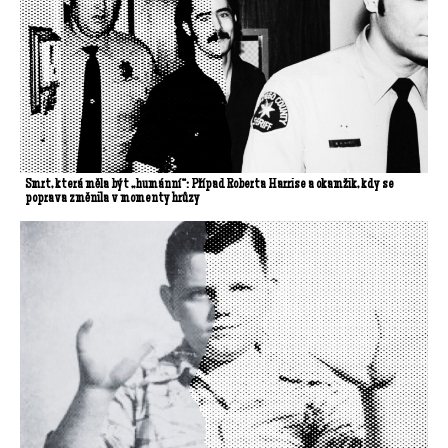
Smrt, která měla být „humánní“: Případ Roberta Harrise a okamžik, kdy se
poprava změnila v momenty hrůzy