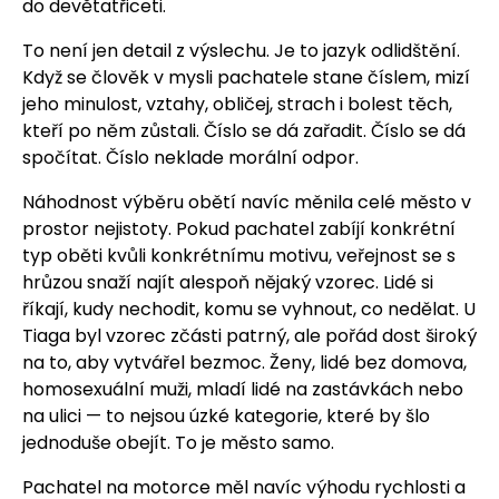
do devětatřiceti.
To není jen detail z výslechu. Je to jazyk odlidštění.
Když se člověk v mysli pachatele stane číslem, mizí
jeho minulost, vztahy, obličej, strach i bolest těch,
kteří po něm zůstali. Číslo se dá zařadit. Číslo se dá
spočítat. Číslo neklade morální odpor.
Náhodnost výběru obětí navíc měnila celé město v
prostor nejistoty. Pokud pachatel zabíjí konkrétní
typ oběti kvůli konkrétnímu motivu, veřejnost se s
hrůzou snaží najít alespoň nějaký vzorec. Lidé si
říkají, kudy nechodit, komu se vyhnout, co nedělat. U
Tiaga byl vzorec zčásti patrný, ale pořád dost široký
na to, aby vytvářel bezmoc. Ženy, lidé bez domova,
homosexuální muži, mladí lidé na zastávkách nebo
na ulici — to nejsou úzké kategorie, které by šlo
jednoduše obejít. To je město samo.
Pachatel na motorce měl navíc výhodu rychlosti a