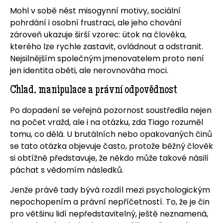
Mohl v sobě nést misogynní motivy, sociální
pohrdání i osobní frustraci, ale jeho chování
zároveň ukazuje širší vzorec: útok na člověka,
kterého lze rychle zastavit, ovládnout a odstranit.
Nejsilnějším společným jmenovatelem proto není
jen identita oběti, ale nerovnováha moci.
Chlad, manipulace a právní odpovědnost
Po dopadení se veřejná pozornost soustředila nejen
na počet vražd, ale i na otázku, zda Tiago rozuměl
tomu, co dělá. U brutálních nebo opakovaných činů
se tato otázka objevuje často, protože běžný člověk
si obtížně představuje, že někdo může takové násilí
páchat s vědomím následků.
Jenže právě tady bývá rozdíl mezi psychologickým
nepochopením a právní nepříčetností. To, že je čin
pro většinu lidí nepředstavitelný, ještě neznamená,