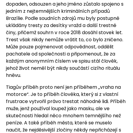
dopaden, odsouzen a jeho jméno zůstalo spojeno s
jedním z nejtemnějších kriminálních případů
Brazílie. Podle soudních zdrojů mu byly postupně
ukládány tresty za desítky vražd a další trestné
činy, přičemž souhrn v roce 2018 dosáhl stovek let.
Trest však nikdy nemůže vrátit to, co bylo zničeno.
Může pouze pojmenovat odpovědnost, oddělit
pachatele od společnosti a připomenout, že za
každým anonymním číslem ve spisu stál člověk,
jehož život neměl být nikdy součástí cizího rituálu
hněvu.
Tiagův příběh proto není jen příběhem „vraha na
motorce“. Je to příběh člověka, který si z vlastní
frustrace vytvořil právo trestat náhodné lidi. Příběh
muže, jenž používal loupež jako masku, ale ve
skutečnosti hledal něco mnohem temnějšího než
peníze. A také příběh města, které se muselo
naučit, že nejděsivější zločiny někdy nepřicházejí s