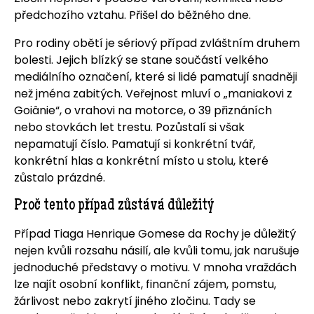
předchozího vztahu. Přišel do běžného dne.
Pro rodiny obětí je sériový případ zvláštním druhem
bolesti. Jejich blízký se stane součástí velkého
mediálního označení, které si lidé pamatují snadněji
než jména zabitých. Veřejnost mluví o „maniakovi z
Goiânie“, o vrahovi na motorce, o 39 přiznáních
nebo stovkách let trestu. Pozůstalí si však
nepamatují číslo. Pamatují si konkrétní tvář,
konkrétní hlas a konkrétní místo u stolu, které
zůstalo prázdné.
Proč tento případ zůstává důležitý
Případ Tiaga Henrique Gomese da Rochy je důležitý
nejen kvůli rozsahu násilí, ale kvůli tomu, jak narušuje
jednoduché představy o motivu. V mnoha vraždách
lze najít osobní konflikt, finanční zájem, pomstu,
žárlivost nebo zakrytí jiného zločinu. Tady se