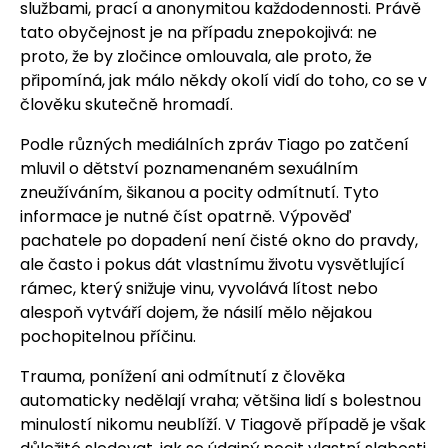
službami, prací a anonymitou každodennosti. Právě
tato obyčejnost je na případu znepokojivá: ne
proto, že by zločince omlouvala, ale proto, že
připomíná, jak málo někdy okolí vidí do toho, co se v
člověku skutečně hromadí.
Podle různých mediálních zpráv Tiago po zatčení
mluvil o dětství poznamenaném sexuálním
zneužíváním, šikanou a pocity odmítnutí. Tyto
informace je nutné číst opatrně. Výpověď
pachatele po dopadení není čisté okno do pravdy,
ale často i pokus dát vlastnímu životu vysvětlující
rámec, který snižuje vinu, vyvolává lítost nebo
alespoň vytváří dojem, že násilí mělo nějakou
pochopitelnou příčinu.
Trauma, ponížení ani odmítnutí z člověka
automaticky nedělají vraha; většina lidí s bolestnou
minulostí nikomu neublíží. V Tiagově případě je však