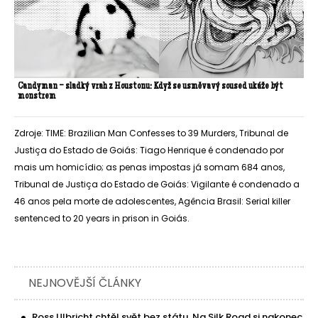
Candyman – sladký vrah z Houstonu: Když se usměvavý soused ukáže být
monstrem
Zdroje: TIME: Brazilian Man Confesses to 39 Murders, Tribunal de
Justiça do Estado de Goiás: Tiago Henrique é condenado por
mais um homicídio; as penas impostas já somam 684 anos,
Tribunal de Justiça do Estado de Goiás: Vigilante é condenado a
46 anos pela morte de adolescentes, Agência Brasil: Serial killer
sentenced to 20 years in prison in Goiás.
NEJNOVĚJŠÍ ČLÁNKY
Ross Ulbricht chtěl svět bez státu. Na Silk Road si nakonec