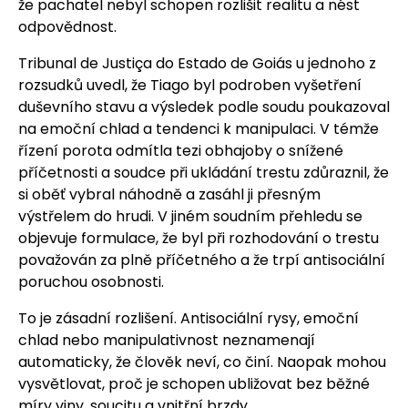
že pachatel nebyl schopen rozlišit realitu a nést
odpovědnost.
Tribunal de Justiça do Estado de Goiás u jednoho z
rozsudků uvedl, že Tiago byl podroben vyšetření
duševního stavu a výsledek podle soudu poukazoval
na emoční chlad a tendenci k manipulaci. V témže
řízení porota odmítla tezi obhajoby o snížené
příčetnosti a soudce při ukládání trestu zdůraznil, že
si oběť vybral náhodně a zasáhl ji přesným
výstřelem do hrudi. V jiném soudním přehledu se
objevuje formulace, že byl při rozhodování o trestu
považován za plně příčetného a že trpí antisociální
poruchou osobnosti.
To je zásadní rozlišení. Antisociální rysy, emoční
chlad nebo manipulativnost neznamenají
automaticky, že člověk neví, co činí. Naopak mohou
vysvětlovat, proč je schopen ubližovat bez běžné
míry viny, soucitu a vnitřní brzdy.