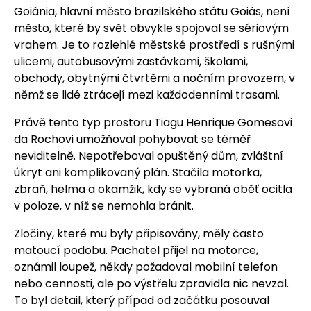
Goiânia, hlavní město brazilského státu Goiás, není
město, které by svět obvykle spojoval se sériovým
vrahem. Je to rozlehlé městské prostředí s rušnými
ulicemi, autobusovými zastávkami, školami,
obchody, obytnými čtvrtěmi a nočním provozem, v
němž se lidé ztrácejí mezi každodenními trasami.
Právě tento typ prostoru Tiagu Henrique Gomesovi
da Rochovi umožňoval pohybovat se téměř
neviditelně. Nepotřeboval opuštěný dům, zvláštní
úkryt ani komplikovaný plán. Stačila motorka,
zbraň, helma a okamžik, kdy se vybraná oběť ocitla
v poloze, v níž se nemohla bránit.
Zločiny, které mu byly připisovány, měly často
matoucí podobu. Pachatel přijel na motorce,
oznámil loupež, někdy požadoval mobilní telefon
nebo cennosti, ale po výstřelu zpravidla nic nevzal.
To byl detail, který případ od začátku posouval