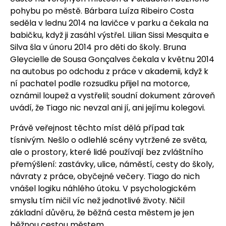
pohybu po městě. Bárbara Luíza Ribeiro Costa
seděla v lednu 2014 na lavičce v parku a čekala na
babičku, když ji zasáhl výstřel. Lilian Sissi Mesquita e
Silva šla v únoru 2014 pro děti do školy. Bruna
Gleycielle de Sousa Gonçalves čekala v květnu 2014
na autobus po odchodu z práce v akademii, když k
ní pachatel podle rozsudku přijel na motorce,
oznámil loupež a vystřelil; soudní dokument zároveň
uvádí, že Tiago nic nevzal ani jí, ani jejímu kolegovi.
Právě veřejnost těchto míst dělá případ tak
tísnivým. Nešlo o odlehlé scény vytržené ze světa,
ale o prostory, které lidé používají bez zvláštního
přemýšlení: zastávky, ulice, náměstí, cesty do školy,
návraty z práce, obyčejné večery. Tiago do nich
vnášel logiku náhlého útoku. V psychologickém
smyslu tím ničil víc než jednotlivé životy. Ničil
základní důvěru, že běžná cesta městem je jen
běžnou cestou městem.