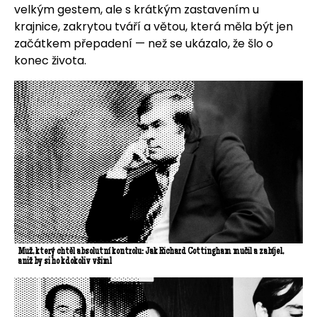
velkým gestem, ale s krátkým zastavením u
krajnice, zakrytou tváří a větou, která měla být jen
začátkem přepadení — než se ukázalo, že šlo o
konec života.
Muž, který chtěl absolutní kontrolu: Jak Richard Cottingham mučil a zabíjel,
aniž by si ho kdokoliv všiml