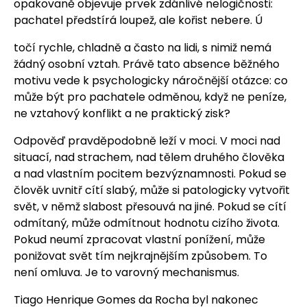
opakovaně objevuje prvek zdánlivé nelogičnosti:
pachatel předstírá loupež, ale kořist nebere. Ú
točí rychle, chladně a často na lidi, s nimiž nemá
žádný osobní vztah. Právě tato absence běžného
motivu vede k psychologicky náročnější otázce: co
může být pro pachatele odměnou, když ne peníze,
ne vztahový konflikt a ne praktický zisk?
Odpověď pravděpodobně leží v moci. V moci nad
situací, nad strachem, nad tělem druhého člověka
a nad vlastním pocitem bezvýznamnosti. Pokud se
člověk uvnitř cítí slabý, může si patologicky vytvořit
svět, v němž slabost přesouvá na jiné. Pokud se cítí
odmítaný, může odmítnout hodnotu cizího života.
Pokud neumí zpracovat vlastní ponížení, může
ponižovat svět tím nejkrajnějším způsobem. To
není omluva. Je to varovný mechanismus.
Tiago Henrique Gomes da Rocha byl nakonec