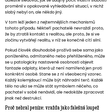
důležité sledovat, jak se údajný pocit vlastní slabosti
proměnil v opakované vyhledávání situací, v nichž
slabý nebyl on, ale někdo jiný.
V tom leží jeden z nejtemnějších mechanismů
tohoto případu. Někteří pachatelé nevraždí proto,
že by ztratili kontakt s realitou, ale proto, že si ve
zločinu vytvářejí realitu, v níž se konečně cítí silní.
Pokud člověk dlouhodobě prožívá sebe sama jako
poníženého, odmítaného nebo přehlíženého, může
se u patologicky nastavené osobnosti objevit
fantazie odplaty, která už není namířená jen proti
konkrétní osobě. Stane se z ní všeobecný vzorec.
Každý kolemjdoucí může být náhradní terč. Každé
tělo na ulici se může stát symbolem něčeho, co
pachatel v sobě nenávidí, ale nedokáže zpracovat
jinak než destrukcí.
Proč nebral peníze: vražda jako falešná loupež