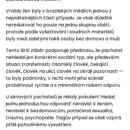
Vraždy žen byly v brazilských médiích jednou z
nejviditelnějších částí případu. Je však důležité
neredukovat ho pouze na jednu skupinu obětí,
protože podle vyšetřování i soudních materiálů
byly mezi zabitými také osoby bez domova a muži.
Tento širší záběr podporuje představu, že pachatel
nehledal jen konkrétní sociální typ, ale především
situaci zranitelnosti. Osamělý člověk, čekající
člověk, člověk na ulici, člověk na okraji pozornosti —
to byly podmínky, v nichž mohl jeho scénář
proběhnout rychle a s minimálním rizikem odporu.
U sériových pachatelů je někdy pokušení hledat
jednu jednoduchou odpověď: nenávist k ženám,
nenávist k bezdomovcům, potlačená sexualita,
trauma, psychopatie. Tiagův případ se však vzpírá
příliš pohodlnému vysvětlení.