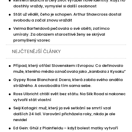
Kenneth Bianchi si celý život vyráběl nové identity. Když ho
dostihly vraždy, vymyslel si další osobnost
Stát už věděl, čeho je schopen. Arthur Shawcross dostal
svobodu a začal znovu vraždit
Velma Barfieldová pečovala o své oběti, zatímco
umíraly. Za obrazem starostlivé ženy se skrýval
promyšlený vzorec
NEJČTENĚJŠÍ ČLÁNKY
Případ, který otřásl Slovenskem i Evropou: Co definovalo
muže, kterého média označovala jako „kanibala z Kysaku“
Gypsy Rose Blanchard: Dcera, která zabila svého anděla
strážného. A osvobodila tím sama sebe.
Ross Ulbricht chtěl svět bez státu. Na Silk Road si nakonec
vytvořil stát vlastní
Seiji Katagiri: muž, který ja své setkání se smrtí vzal
dalších 24 lidí. Varování přicházela roky, nikdo je ale
nevidel
Ed Gein: Ghúl z Plainfieldu – když bolest matky vytvoří