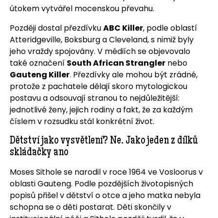
útokem vytvářel mocenskou převahu.
Později dostal přezdívku
ABC Killer
, podle oblastí
Atteridgeville, Boksburg a Cleveland, s nimiž byly
jeho vraždy spojovány. V médiích se objevovalo
také označení
South African Strangler
nebo
Gauteng Killer
. Přezdívky ale mohou být zrádné,
protože z pachatele dělají skoro mytologickou
postavu a odsouvají stranou to nejdůležitější:
jednotlivé ženy, jejich rodiny a fakt, že za každým
číslem v rozsudku stál konkrétní život.
Dětství jako vysvětlení? Ne. Jako jeden z dílků
skládačky ano
Moses Sithole se narodil v roce 1964 ve Vosloorus v
oblasti Gauteng. Podle pozdějších životopisných
popisů přišel v dětství o otce a jeho matka nebyla
schopna se o děti postarat. Děti skončily v