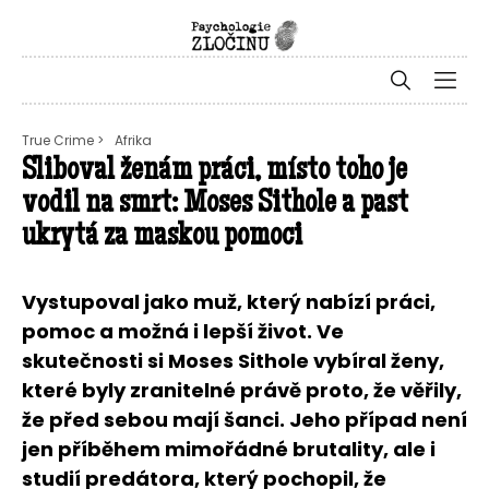
True Crime >
Afrika
Sliboval ženám práci, místo toho je
vodil na smrt: Moses Sithole a past
ukrytá za maskou pomoci
Vystupoval jako muž, který nabízí práci,
pomoc a možná i lepší život. Ve
skutečnosti si Moses Sithole vybíral ženy,
které byly zranitelné právě proto, že věřily,
že před sebou mají šanci. Jeho případ není
jen příběhem mimořádné brutality, ale i
studií predátora, který pochopil, že