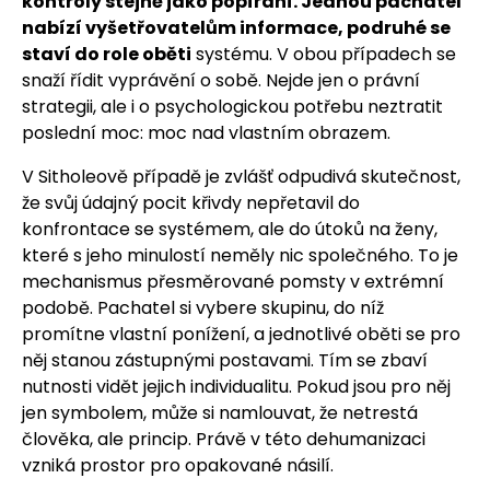
kontroly stejně jako popírání. Jednou pachatel
nabízí vyšetřovatelům informace, podruhé se
staví do role oběti
systému. V obou případech se
snaží řídit vyprávění o sobě. Nejde jen o právní
strategii, ale i o psychologickou potřebu neztratit
poslední moc: moc nad vlastním obrazem.
V Sitholeově případě je zvlášť odpudivá skutečnost,
že svůj údajný pocit křivdy nepřetavil do
konfrontace se systémem, ale do útoků na ženy,
které s jeho minulostí neměly nic společného. To je
mechanismus přesměrované pomsty v extrémní
podobě. Pachatel si vybere skupinu, do níž
promítne vlastní ponížení, a jednotlivé oběti se pro
něj stanou zástupnými postavami. Tím se zbaví
nutnosti vidět jejich individualitu. Pokud jsou pro něj
jen symbolem, může si namlouvat, že netrestá
člověka, ale princip. Právě v této dehumanizaci
vzniká prostor pro opakované násilí.