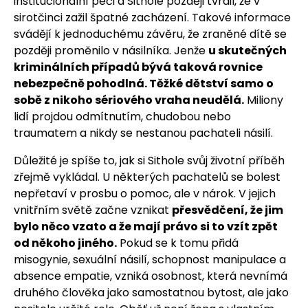
institucionální péči a Sithole později tvrdil, že v
sirotčinci zažil špatné zacházení. Takové informace
svádějí k jednoduchému závěru, že zraněné dítě se
později proměnilo v násilníka. Jenže
u skutečných
kriminálních případů bývá taková rovnice
nebezpečně pohodlná. Těžké dětství samo o
sobě z nikoho sériového vraha neudělá.
Miliony
lidí projdou odmítnutím, chudobou nebo
traumatem a nikdy se nestanou pachateli násilí.
Důležité je spíše to, jak si Sithole svůj životní příběh
zřejmě vykládal. U některých pachatelů se bolest
nepřetaví v prosbu o pomoc, ale v nárok. V jejich
vnitřním světě začne vznikat
přesvědčení, že jim
bylo něco vzato a že mají právo si to vzít zpět
od někoho jiného.
Pokud se k tomu přidá
misogynie, sexuální násilí, schopnost manipulace a
absence empatie, vzniká osobnost, která nevnímá
druhého člověka jako samostatnou bytost, ale jako