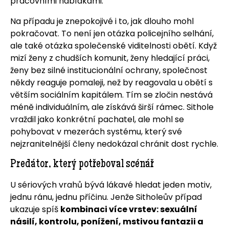
pracovními nabídkami.
Na případu je znepokojivé i to, jak dlouho mohl
pokračovat. To není jen otázka policejního selhání,
ale také otázka společenské viditelnosti obětí. Když
mizí ženy z chudších komunit, ženy hledající práci,
ženy bez silné institucionální ochrany, společnost
někdy reaguje pomaleji, než by reagovala u obětí s
větším sociálním kapitálem. Tím se zločin nestává
méně individuálním, ale získává širší rámec. Sithole
vraždil jako konkrétní pachatel, ale mohl se
pohybovat v mezerách systému, který své
nejzranitelnější členy nedokázal chránit dost rychle.
Predátor, který potřeboval scénář
U sériových vrahů bývá lákavé hledat jeden motiv,
jednu ránu, jednu příčinu. Jenže Sitholeův případ
ukazuje spíš
kombinaci více vrstev: sexuální
násilí, kontrolu, ponížení, mstivou fantazii a