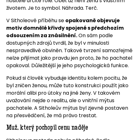
nositele určité role. Oběť už není žena s vlastním
životem. Je to symbol. Náhrada. Terč.
V Sitholeově příběhu se
opakovaně objevuje
motiv domnělé křivdy spojené s předchozím
odsouzením za znásilnění.
On sám podle
dostupných zdrojů tvrdil, že byl v minulosti
nespravedlivě obviněn. Takové tvrzení samozřejmě
nelze přijímat jako pravdu jen proto, že ho pachatel
opakoval. Důležitější je jeho psychologická funkce.
Pokud si člověk vybuduje identitu kolem pocitu, že
byl zničen ženou, může tuto konstrukci použít jako
morální alibi pro útoky na jiné ženy. V takovém
uvažování nejde o realitu, ale o vnitřní mýtus
pachatele. A Sitholeův mýtus byl zjevně postaven
na přesvědčení, že má právo trestat.
Muž, který pochopil cenu naděje