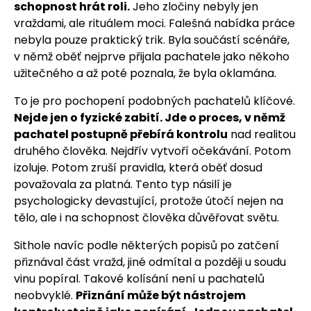
schopnost hrát roli.
Jeho zločiny nebyly jen
vraždami, ale rituálem moci. Falešná nabídka práce
nebyla pouze praktický trik. Byla součástí scénáře,
v němž oběť nejprve přijala pachatele jako někoho
užitečného a až poté poznala, že byla oklamána.
To je pro pochopení podobných pachatelů klíčové.
Nejde jen o fyzické zabití. Jde o proces, v němž
pachatel postupně přebírá kontrolu
nad realitou
druhého člověka. Nejdřív vytvoří očekávání. Potom
izoluje. Potom zruší pravidla, která oběť dosud
považovala za platná. Tento typ násilí je
psychologicky devastující, protože útočí nejen na
tělo, ale i na schopnost člověka důvěřovat světu.
Sithole navíc podle některých popisů po zatčení
přiznával část vražd, jiné odmítal a později u soudu
vinu popíral. Takové kolísání není u pachatelů
neobvyklé.
Přiznání může být nástrojem