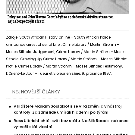
Dobrý soused John Wayne Gacy: když se společenská důvěra stane tou
nejnebezpečnější zbraní
Zdroje: South African History Online – South African Police
announce arrest of serial killer, Crime Library / Martin Ströhm –
Moses Sithole: Judgement, Crime Library / Martin Ströhm – Moses
Sithole: Growing Up, Crime Library / Martin Ströhm – Moses Sithole:
Profile, Crime Library / Martin Ströhm – Moses Sithole: Testimony,
L’Orient-Le Jour – Tueur et violeur en série, 9. prosince 1997.
NEJNOVĚJŠÍ ČLÁNKY
V klášteře Mariam Soulakiotis se víra změnila v nástroj
kontroly. Za zdmi lidé umírali hladem i po týrání
Ross Ulbricht chtěl svět bez státu. Na Silk Road si nakonec
vytvořil stát vlastní