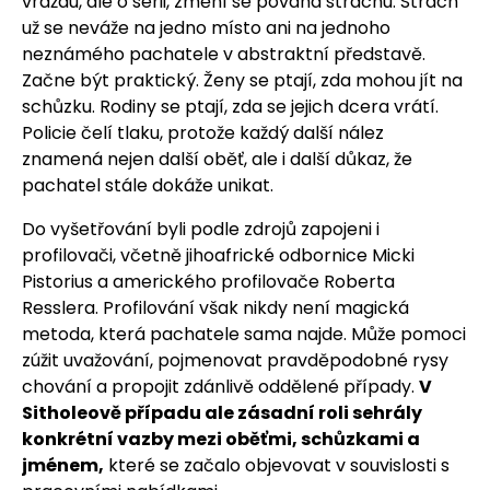
vraždu, ale o sérii, změní se povaha strachu. Strach
už se neváže na jedno místo ani na jednoho
neznámého pachatele v abstraktní představě.
Začne být praktický. Ženy se ptají, zda mohou jít na
schůzku. Rodiny se ptají, zda se jejich dcera vrátí.
Policie čelí tlaku, protože každý další nález
znamená nejen další oběť, ale i další důkaz, že
pachatel stále dokáže unikat.
Do vyšetřování byli podle zdrojů zapojeni i
profilovači, včetně jihoafrické odbornice Micki
Pistorius a amerického profilovače Roberta
Resslera. Profilování však nikdy není magická
metoda, která pachatele sama najde. Může pomoci
zúžit uvažování, pojmenovat pravděpodobné rysy
chování a propojit zdánlivě oddělené případy.
V
Sitholeově případu ale zásadní roli sehrály
konkrétní vazby mezi oběťmi, schůzkami a
jménem,
které se začalo objevovat v souvislosti s