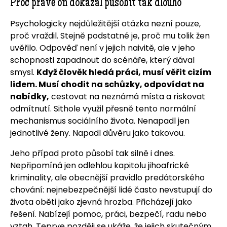
Proč právě on dokázal působit tak dlouho
Psychologicky nejdůležitější otázka nezní pouze,
proč vraždil. Stejně podstatné je, proč mu tolik žen
uvěřilo. Odpověď není v jejich naivitě, ale v jeho
schopnosti zapadnout do scénáře, který dával
smysl.
Když člověk hledá práci, musí věřit cizím
lidem. Musí chodit na schůzky, odpovídat na
nabídky,
cestovat na neznámá místa a riskovat
odmítnutí. Sithole využil přesně tento normální
mechanismus sociálního života. Nenapadl jen
jednotlivé ženy. Napadl důvěru jako takovou.
Jeho případ proto působí tak silně i dnes.
Nepřipomíná jen odlehlou kapitolu jihoafrické
kriminality, ale obecnější pravidlo predátorského
chování: nejnebezpečnější lidé často nevstupují do
života oběti jako zjevná hrozba. Přicházejí jako
řešení. Nabízejí pomoc, práci, bezpečí, radu nebo
vztah. Teprve později se ukáže, že jejich skutečným