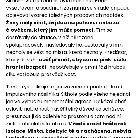
Sitholeova metoda nebyla náhodná. Podle
vyšetřování a soudních záznamů se v řadě případů
objevoval vzorec falešných pracovních nabídek.
Ženy měly věřit, že jdou na pohovor nebo za
člověkem, který jim může pomoci.
Tím se
dostávaly do situace, v níž přirozeně
spolupracovaly: následovaly ho, cestovaly s ním,
nechaly se vést na místa, která neznaly. Predátor,
který dokáže
oběť přimět, aby sama překročila
hranici bezpečí,
nepotřebuje v první fázi hrubou
sílu. Potřebuje přesvědčivost.
Tento rys odlišuje organizovaného pachatele od
impulzivního násilníka. Sithole podle všeho nejednal
jen ve výbuchu momentální agrese. Dokázal oběť
oslovit, nabídnout jí uvěřitelný důvod ke schůzce,
přesunout ji do odlehlého prostoru a tam nad ní
získat absolutní kontrolu.
V řadě vražd hrála roli
izolace. Místa, kde byla těla nacházena, nebyla