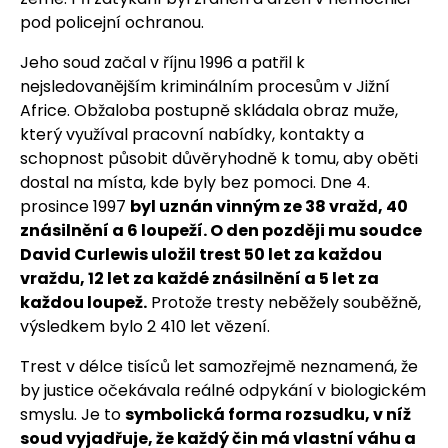
pod policejní ochranou.
Jeho soud začal v říjnu 1996 a patřil k
nejsledovanějším kriminálním procesům v Jižní
Africe. Obžaloba postupně skládala obraz muže,
který využíval pracovní nabídky, kontakty a
schopnost působit důvěryhodně k tomu, aby oběti
dostal na místa, kde byly bez pomoci. Dne 4.
prosince 1997
byl uznán vinným ze 38 vražd, 40
znásilnění a 6 loupeží. O den později mu soudce
David Curlewis uložil trest 50 let za každou
vraždu, 12 let za každé znásilnění a 5 let za
každou loupež.
Protože tresty neběžely souběžně,
výsledkem bylo 2 410 let vězení.
Trest v délce tisíců let samozřejmě neznamená, že
by justice očekávala reálné odpykání v biologickém
smyslu. Je to
symbolická forma rozsudku, v níž
soud vyjadřuje, že každý čin má vlastní váhu a