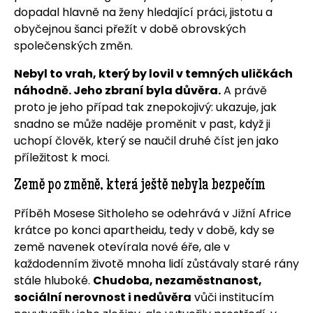
dopadal hlavně na ženy hledající práci, jistotu a
obyčejnou šanci přežít v době obrovských
společenských změn.
Nebyl to vrah, který by lovil v temných uličkách
náhodně. Jeho zbraní byla důvěra.
A právě
proto je jeho případ tak znepokojivý: ukazuje, jak
snadno se může naděje proměnit v past, když ji
uchopí člověk, který se naučil druhé číst jen jako
příležitost k moci.
Země po změně, která ještě nebyla bezpečím
Příběh Mosese Sitholeho se odehrává v Jižní Africe
krátce po konci apartheidu, tedy v době, kdy se
země navenek otevírala nové éře, ale v
každodenním životě mnoha lidí zůstávaly staré rány
stále hluboké.
Chudoba, nezaměstnanost,
sociální nerovnost i nedůvěra
vůči institucím