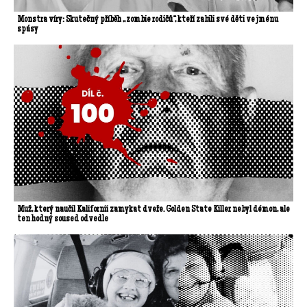
Monstra víry: Skutečný příběh „zombie rodičů“, kteří zabili své děti ve jménu
spásy
Muž, který naučil Kalifornii zamykat dveře. Golden State Killer nebyl démon, ale
ten hodný soused odvedle