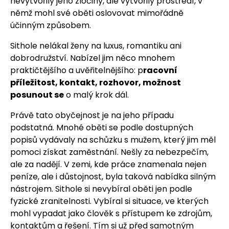
nevytvořily jeho zločiny, ale vytvořily prostředí, v
němž mohl své oběti oslovovat mimořádně
účinným způsobem.
Sithole nelákal ženy na luxus, romantiku ani
dobrodružství. Nabízel jim něco mnohem
praktičtějšího a uvěřitelnějšího: p
racovní
příležitost, kontakt, rozhovor, možnost
posunout se
o malý krok dál.
Právě tato obyčejnost je na jeho případu
podstatná. Mnohé oběti se podle dostupných
popisů vydávaly na schůzku s mužem, který jim měl
pomoci získat zaměstnání. Nešly za nebezpečím,
ale za nadějí. V zemi, kde práce znamenala nejen
peníze, ale i důstojnost, byla taková nabídka silným
nástrojem. Sithole si nevybíral oběti jen podle
fyzické zranitelnosti. Vybíral si situace, ve kterých
mohl vypadat jako člověk s přístupem ke zdrojům,
kontaktům a řešení. Tím si už před samotným