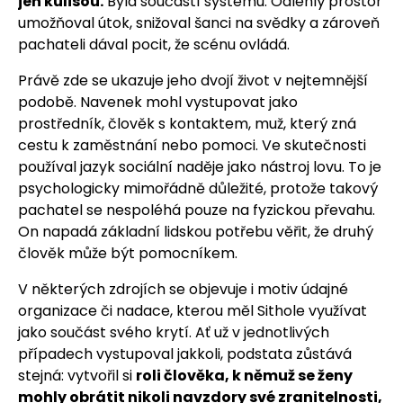
jen kulisou.
Byla součástí systému. Odlehlý prostor
umožňoval útok, snižoval šanci na svědky a zároveň
pachateli dával pocit, že scénu ovládá.
Právě zde se ukazuje jeho dvojí život v nejtemnější
podobě. Navenek mohl vystupovat jako
prostředník, člověk s kontaktem, muž, který zná
cestu k zaměstnání nebo pomoci. Ve skutečnosti
používal jazyk sociální naděje jako nástroj lovu. To je
psychologicky mimořádně důležité, protože takový
pachatel se nespoléhá pouze na fyzickou převahu.
On napadá základní lidskou potřebu věřit, že druhý
člověk může být pomocníkem.
V některých zdrojích se objevuje i motiv údajné
organizace či nadace, kterou měl Sithole využívat
jako součást svého krytí. Ať už v jednotlivých
případech vystupoval jakkoli, podstata zůstává
stejná: vytvořil si
roli člověka, k němuž se ženy
mohly obrátit nikoli navzdory své zranitelnosti,