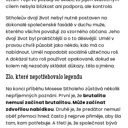
cílem nebyla blízkost ani podpora, ale kontrola.
Sitholeův dvojí život nebyl nutně postaven na
dokonalé společenské fasádě v duchu muže,
kterého všichni považují za vzorného občana. Jeho
dvojí život byl praktičtější a o to děsivější. Uměl v
pravou chvíli působit jako někdo, kdo má co
nabídnout. Uměl napodobit sociálně užitečnou roli.
A dokázal tuto roli používat opakovaně, dokud se
kolem něj nezačaly skládat důkazy, těla a jména.
Zlo, které nepotřebovalo legendu
Na konci příběhu Mosese Sitholeho zůstává několik
nepříjemných poznání. První je, že
brutalita
nemusí začínat brutalitou. Může začínat
zdvořilou nabídkou
. Druhé je, že predátor nemusí
oběť přemoci hned; často ji nejprve přiměje, aby šla
tam, kam potřebuje. A třetí je, že společnost bývá