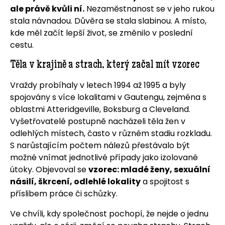
ale právě kvůli ní.
Nezaměstnanost se v jeho rukou
stala návnadou. Důvěra se stala slabinou. A místo,
kde měl začít lepší život, se změnilo v poslední
cestu.
Těla v krajině a strach, který začal mít vzorec
Vraždy probíhaly v letech 1994 až 1995 a byly
spojovány s více lokalitami v Gautengu, zejména s
oblastmi Atteridgeville, Boksburg a Cleveland.
Vyšetřovatelé postupně nacházeli těla žen v
odlehlých místech, často v různém stadiu rozkladu.
S narůstajícím počtem nálezů přestávalo být
možné vnímat jednotlivé případy jako izolované
útoky. Objevoval se
vzorec: mladé ženy, sexuální
násilí, škrcení, odlehlé lokality
a spojitost s
příslibem práce či schůzky.
Ve chvíli, kdy společnost pochopí, že nejde o jednu