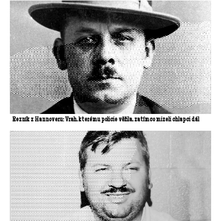
Řezník z Hannoveru: Vrah, kterému policie věřila, zatímco mizeli chlapci dál