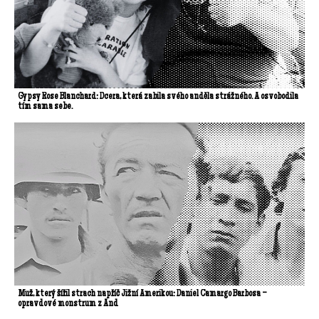
Gypsy Rose Blanchard: Dcera, která zabila svého anděla strážného. A osvobodila
tím sama sebe.
Muž, který šířil strach napříč Jižní Amerikou: Daniel Camargo Barbosa –
opravdové monstrum z And