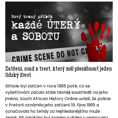
Zatčení, soud a trest, který měl přesáhnout jeden
lidský život
Sithole byl zatčen v roce 1995 poté, co se
vyšetřování začalo stále těsněji soustředit na jeho
jméno. South African History Online uvádí, že policie
v Pretorii oznámila jeho zatčení 19. října 1995 a
označovala ho tehdy za nejhledanějšího muže
země. Při zatýkání byl zraněn a držen v nemocnici