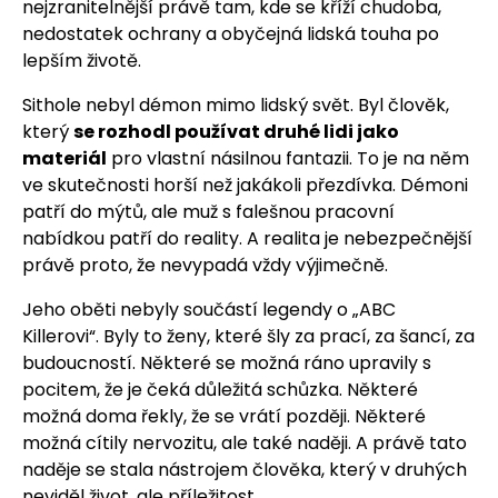
nejzranitelnější právě tam, kde se kříží chudoba,
nedostatek ochrany a obyčejná lidská touha po
lepším životě.
Sithole nebyl démon mimo lidský svět. Byl člověk,
který
se rozhodl používat druhé lidi jako
materiál
pro vlastní násilnou fantazii. To je na něm
ve skutečnosti horší než jakákoli přezdívka. Démoni
patří do mýtů, ale muž s falešnou pracovní
nabídkou patří do reality. A realita je nebezpečnější
právě proto, že nevypadá vždy výjimečně.
Jeho oběti nebyly součástí legendy o „ABC
Killerovi“. Byly to ženy, které šly za prací, za šancí, za
budoucností. Některé se možná ráno upravily s
pocitem, že je čeká důležitá schůzka. Některé
možná doma řekly, že se vrátí později. Některé
možná cítily nervozitu, ale také naději. A právě tato
naděje se stala nástrojem člověka, který v druhých
neviděl život, ale příležitost.