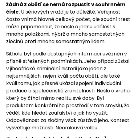
žádná z obětí se nemá rozpustit v souhrnném
čísle.
U sériových vražd je to důležité. Veřejnost
často vnímá hlavně celkový počet, ale soudní trest
může připomenout, že nešlo o jednu událost s
mnoha položkami, nýbrž o mnoho samostatných
zločinů proti mnoha samostatným lidem.
Sithole byl podle dostupných informací uvězněn v
přísně střežených podmínkách. Jeho případ zůstal
v jihoafrické kriminální historii jako jeden z
nejtemnějších, nejen kvůli počtu obětí, ale také
kvůli tomu, jak přesně ukázal spojení individuální
predace a společenské zranitelnosti. Nešlo o vraha,
který by číhal mimo realitu své doby. Byl
produktem konkrétního prostředí v tom smyslu, že
věděl, kde hledat zoufalství a jak ho využít.
Odpovědnost za zločiny však zůstává jeho. Kontext
vysvětluje možnosti. Neomlouvá volbu.