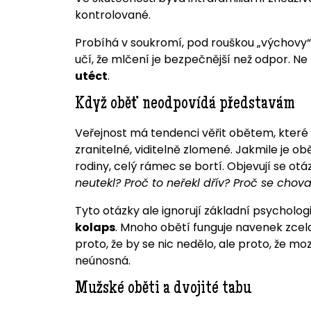
kontrolované.
Probíhá v soukromí, pod rouškou „výchovy“, „
učí, že mlčení je bezpečnější než odpor. Ne 
utéct
.
Když oběť neodpovídá představám
Veřejnost má tendenci věřit obětem, které 
zranitelné, viditelně zlomené. Jakmile je o
rodiny, celý rámec se bortí. Objevují se otá
neutekl? Proč to neřekl dřív? Proč se chov
Tyto otázky ale ignorují základní psycholog
kolaps
. Mnoho obětí funguje navenek zcela
proto, že by se nic nedělo, ale proto, že mo
neúnosná.
Mužské oběti a dvojité tabu