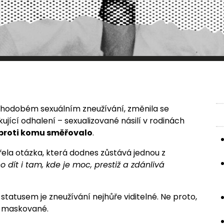
ouhodobém sexuálním zneužívání, změnila se
ující odhalení – sexualizované násilí v rodinách
a proti komu směřovalo
.
evřela otázka, která dodnes zůstává jednou z
dít i tam, kde je moc, prestiž a zdánlivá
atusem je zneužívání nejhůře viditelné. Ne proto,
pe maskované.