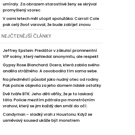
umíraly. Za obrazem starostlivé ženy se skrýval
promyšlený vzorec
V osmi letech měl utopit spolužáka. Carroll Cole
pak celý život varoval, že bude zabíjet znovu
NEJČTENĚJŠÍ ČLÁNKY
Jeffrey Epstein: Predátor v zákulisí prominentní
VIP scény, který nehledal anonymitu, ale respekt
Gypsy Rose Blanchard: Dcera, která zabila svého
anděla strážného. A osvobodila tím sama sebe.
Na předměstí působil jako nudný otec od rodiny.
Pak policie objevila za jeho domem lidské ostatky
Dvě tváře BTK: Jeho děti věřily, že je to laskavý
táta. Policie mezitím pátrala po monstrózním
vrahovi, který se jim každý den smál do očí.
Candyman – sladký vrah z Houstonu: Když se
usměvavý soused ukáže být monstrem