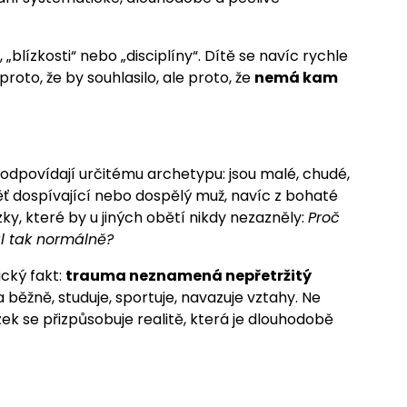
blízkosti“ nebo „disciplíny“. Dítě se navíc rychle
proto, že by souhlasilo, ale proto, že
nemá kam
odpovídají určitému archetypu: jsou malé, chudé,
běť dospívající nebo dospělý muž, navíc z bohaté
zky, které by u jiných obětí nikdy nezazněly:
Proč
al tak normálně?
ický fakt:
trauma neznamená nepřetržitý
 běžně, studuje, sportuje, navazuje vztahy. Ne
zek se přizpůsobuje realitě, která je dlouhodobě