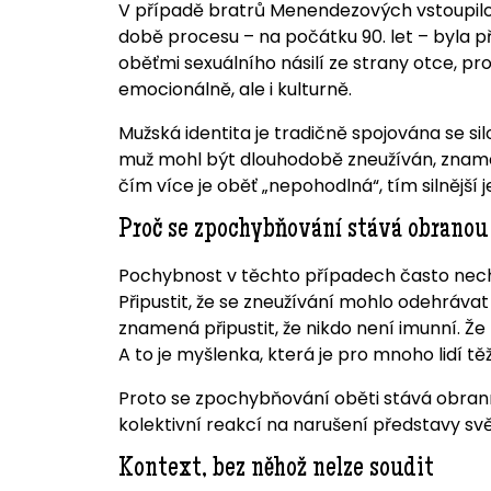
V případě bratrů Menendezových vstoupilo 
době procesu – na počátku 90. let – byla př
oběťmi sexuálního násilí ze strany otce, pr
emocionálně, ale i kulturně.
Mužská identita je tradičně spojována se silo
muž mohl být dlouhodobě zneužíván, znam
čím více je oběť „nepohodlná“, tím silnější 
Proč se zpochybňování stává obranou
Pochybnost v těchto případech často nech
Připustit, že se zneužívání mohlo odehrávat 
znamená připustit, že nikdo není imunní. 
A to je myšlenka, která je pro mnoho lidí tě
Proto se zpochybňování oběti stává obr
kolektivní reakcí na narušení představy svě
Kontext, bez něhož nelze soudit