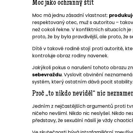
Moc jako ochranný štít
Moc má jednu zásadní vlastnost:
produkuj
respektovaný otec, muž s autoritou – takov
než cokoli řekne. V konfliktních situacích je
proto, že by byla pravdivější, ale proto, že s
Dítě v takové rodině stojí proti autoritě, k
kontroluje obraz rodiny navenek.
Jakýkoli pokus o narušení tohoto obrazu zn
sebevraždu
. Vyslovit obvinění neznamená 
systém, který ostatním dává pocit stability
Proč „to nikdo neviděl“ nic nezname
Jedním z nejčastějších argumentů proti tvr
ničeho nevšiml. Nikdo nic neslyšel. Nikdo 
představy, že sexuální násilí je vždy chaoti
Ve skutečnosti bývá intrafamiliární zneuží