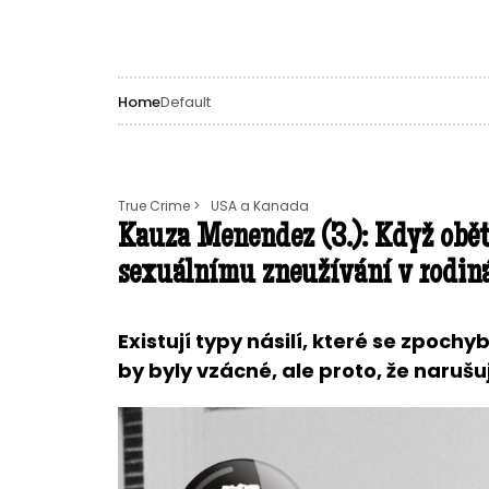
Home
Default
True Crime >
USA a Kanada
Kauza Menendez (3.): Když oběť
sexuálnímu zneužívání v rodiná
Existují typy násilí, které se zpochyb
by byly vzácné, ale proto, že naruš