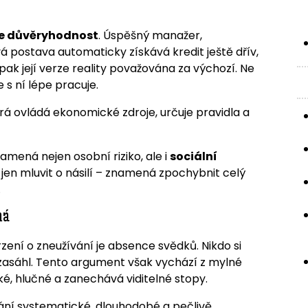
e důvěryhodnost
. Úspěšný manažer,
á postava automaticky získává kredit ještě dřív,
 pak její verze reality považována za výchozí. Ne
e s ní lépe pracuje.
terá ovládá ekonomické zdroje, určuje pravidla a
amená nejen osobní riziko, ale i
sociální
jen mluvit o násilí – znamená zpochybnit celý
.
ná
zení o zneužívání je absence svědků. Nikdo si
nezasáhl. Tento argument však vychází z mylné
cké, hlučné a zanechává viditelné stopy.
vání systematické, dlouhodobé a pečlivě