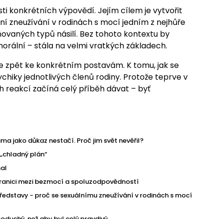
i konkrétních výpovědí. Jejím cílem je vytvořit
ální zneužívání v rodinách s mocí jedním z nejhůře
vaných typů násilí. Bez tohoto kontextu by
 morální – stála na velmi vratkých základech.
me zpět ke konkrétním postavám. K tomu, jak se
iky jednotlivých členů rodiny. Protože teprve v
 reakcí začíná celý příběh dávat – byť
ma jako důkaz nestačí. Proč jim svět nevěřil?
 „chladný plán“
lhal
 hranici mezi bezmocí a spoluzodpovědností
edstavy - proč se sexuálnímu zneužívání v rodinách s mocí
noduchý, než aby byl celý pravdivý