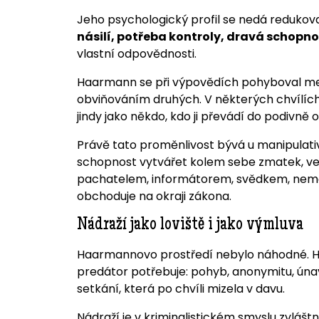
Jeho psychologický profil se nedá redukovat
násilí, potřeba kontroly, dravá schopno
vlastní odpovědnosti.
Haarmann se při výpovědích pohyboval mezi
obviňováním druhých. V některých chvílích 
jindy jako někdo, kdo ji převádí do podivně 
Právě tato proměnlivost bývá u manipulativn
schopnost vytvářet kolem sebe zmatek, ve
pachatelem, informátorem, svědkem, nemo
obchoduje na okraji zákona.
Nádraží jako loviště i jako výmluva
Haarmannovo prostředí nebylo náhodné. Ha
predátor potřebuje: pohyb, anonymitu, úna
setkání, která po chvíli mizela v davu.
Nádraží je v kriminalistickém smyslu zvláštní 