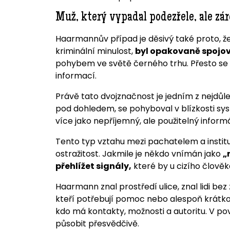
Muž, který vypadal podezřele, ale zá
Haarmannův případ je děsivý také proto, ž
kriminální minulost,
byl opakovaně spojov
pohybem ve světě černého trhu. Přesto se v 
informací.
Právě tato dvojznačnost je jedním z nejdůle
pod dohledem, se pohyboval v blízkosti sy
více jako nepříjemný, ale použitelný inform
Tento typ vztahu mezi pachatelem a institu
ostražitost. Jakmile je někdo vnímán jako
„
přehlížet signály,
které by u cizího člověka
Haarmann znal prostředí ulice, znal lidi bez
kteří potřebují pomoc nebo alespoň krátko
kdo má kontakty, možnosti a autoritu. V 
působit přesvědčivě.