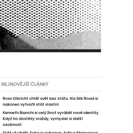
NEJNOVĚJŠÍ ČLÁNKY
Ross Ulbricht chtěl svět bez státu. Na Silk Road si
nakonec vytvořil stát vlastní
Kenneth Bianchi si celý život vyráběl nové identity.
Když ho dostihly vraždy, vymyslel si další
osobnost
Stát už věděl, čeho je schopen. Arthur Shawcross