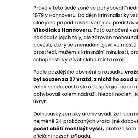
Právě v této šedé zóně se pohyboval Friedr
1879 v Hannoveru. Do dějin kriminalistiky vs
silně jeho případ zasáhl veřejnou představi
Vlkodlak z Hannoveru.
Tato označení vznik
nakládal s jejich těly, ale zároveň mohou 
pověsti, který se znenadání zjevil ve měst
prostředí, mužem s kriminální minulostí, pr
schopností využívat slabá místa okolí.
Podle pozdějšího obvinění a rozsudku
vraž
byl souzen za 27 vražd, z nichž ho soud
velmi mladé, často šlo o dospívající nebo m
pohybovali kolem nádraží, hledali nocleh, jí
úkryt.
Dolnosaský zemský archiv uvádí, že Haarman
nejméně 24 prokázaných vražd; jiné dobové
počet obětí mohl být vyšší,
protože sám H
oficiální rozsah případu.