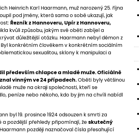
ich Heinrich Karl Haarmann, muž narozený 25. října
toupil pod jmény, která sama o sobě ukazují, jak
vost:
Řezník z Hannoveru, Upír z Hannoveru,
la kvůli způsobu, jakým své oběti zabíjel a
zakrývat důležitější otázku. Haarmann nebyl démon z
ě. Byl konkrétním člověkem v konkrétním sociálním
oblematickou sexualitou, sklony k manipulaci a
dil především chlapce a mladé muže. Oficiálně
 uznal vinným ve 24 případech.
Oběti byly většinou
ladé muže na okraji společnosti, kteří se
dlo, peníze nebo někoho, kdo by jim na chvíli nabídl
n byl 19. prosince 1924 odsouzen k smrti za
 a pozdější přehledy připomínají, že
skutečný
aarmann později naznačoval čísla přesahující