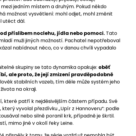
vu mezi jedním místem a druhým. Pokud někdo
há možnost vysvětlení: mohl odjet, mohl změnit
 utéct dál.
pod příslibem noclehu, jídla nebo pomoci.
Tato
mladí muži jiných možností. Pachatel nepotřeboval
 dokázal nabídnout něco, co v danou chvíli vypadalo
itelné skupiny se tato dynamika opakuje:
oběť
íbí, ale proto, že její zmizení pravděpodobně
věk stabilních vazeb, tím déle může systém jeho
ivota na okraji.
 které patří k nejděsivějším částem případu. Své
 který vyvolal přezdívku „Upír z Hannoveru“: podle
sával nebo silně poranil krk, případně je škrtil.
tí, mimo jiné v okolí řeky Leine.
24 přispěly k tomu, že série vražd už nemohla být