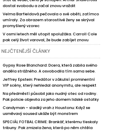
dostal svobodu a začal znovu vraždit
Velma Barfieldová pečovala o své oběti, zatímco
umíraly. Za obrazem starostlivé ženy se skrýval
promyšlený vzorec
V osmi letech měl utopit spolužáka. Carroll Cole
pak celý život varoval, že bude zabíjet znovu
NEJČTENĚJŠÍ ČLÁNKY
Gypsy Rose Blanchard: Dcera, která zabila svého
anděla strážného. A osvobodila tím sama sebe.
Jeffrey Epstein: Predátor v zákulisí prominentní
VIP scény, který nehledal anonymitu, ale respekt
Na předměstí působil jako nudný otec od rodiny.
Pak policie objevila za jeho domem lidské ostatky
Candyman – sladký vrah z Houstonu: Když se
usměvavý soused ukáže být monstrem
SPECIÁL FOTBAL CRIME: Brankář, kterému tleskaly
tribuny. Pak zmizela žena, která po něm chtěla