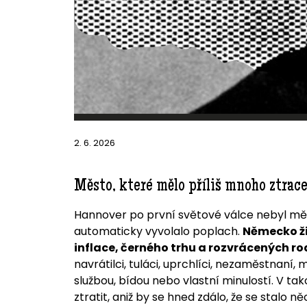
2. 6. 2026
Město, které mělo příliš mnoho ztrace
Hannover po první světové válce nebyl m
automaticky vyvolalo poplach.
Německo ži
inflace, černého trhu a rozvrácených ro
navrátilci, tuláci, uprchlíci, nezaměstnaní, 
službou, bídou nebo vlastní minulostí. V ta
ztratit, aniž by se hned zdálo, že se stalo 