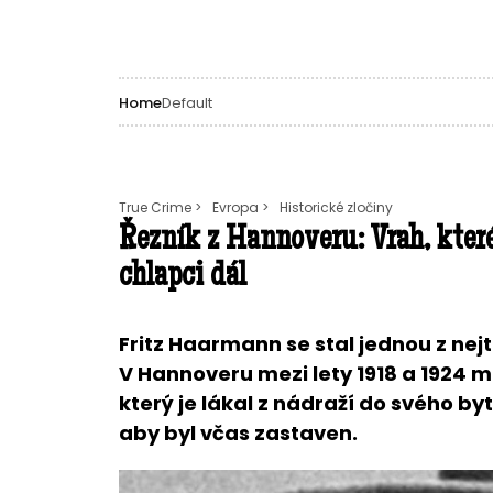
Home
Default
True Crime >
Evropa >
Historické zločiny
Řezník z Hannoveru: Vrah, které
chlapci dál
Fritz Haarmann se stal jednou z n
V Hannoveru mezi lety 1918 a 1924 m
který je lákal z nádraží do svého byt
aby byl včas zastaven.