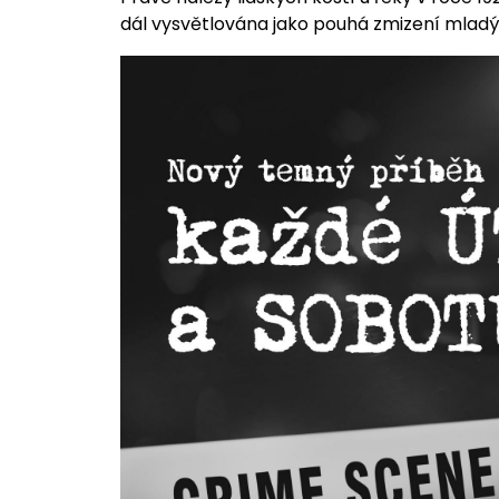
dál vysvětlována jako pouhá zmizení mladý