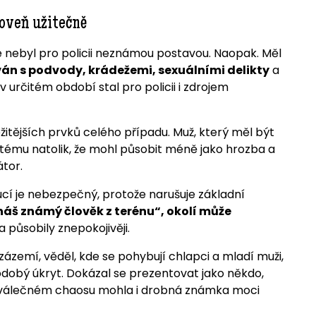
roveň užitečně
e nebyl pro policii neznámou postavou. Naopak. Měl
án s podvody, krádežemi, sexuálními delikty
a
určitém období stal pro policii i zdrojem
žitějších prvků celého případu. Muž, který měl být
stému natolik, že mohl působit méně jako hrozba a
átor.
cí je nebezpečný, protože narušuje základní
náš známý člověk z terénu“, okolí může
 působily znepokojivěji.
 zázemí, věděl, kde se pohybují chlapci a mladí muži,
dobý úkryt. Dokázal se prezentovat jako někdo,
poválečném chaosu mohla i drobná známka moci