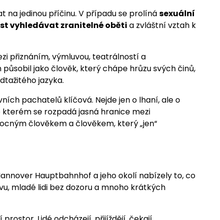
 na jedinou příčinu. V případu se prolíná
sexuální
st vyhledávat zranitelné oběti
a zvláštní vztah k
 přiznáním, výmluvou, teatrálností a
působil jako člověk, který chápe hrůzu svých činů,
odtažitého jazyka.
ích pachatelů klíčová. Nejde jen o lhaní, ale o
 kterém se rozpadá jasná hranice mezi
cným člověkem a člověkem, který „jen“
nnover Hauptbahnhof a jeho okolí nabízely to, co
vu, mladé lidi bez dozoru a mnoho krátkých
prostor. Lidé odcházejí, přijíždějí, čekají,