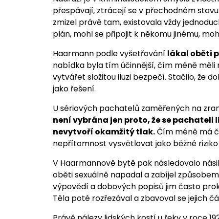
přespávají, ztrácejí se v přechodném sta
zmizel právě tam, existovala vždy jednoduc
plán, mohl se připojit k někomu jinému, mohl
Haarmann podle vyšetřování
lákal oběti 
nabídka byla tím účinnější, čím méně měli 
vytvářet složitou iluzi bezpečí. Stačilo, že
jako řešení.
U sériových pachatelů zaměřených na zran
není vybrána jen proto, že se pachateli l
nevytvoří okamžitý tlak.
Čím méně má člo
nepřítomnost vysvětlovat jako běžné riziko ž
V Haarmannově bytě pak následovalo násilí,
oběti sexuálně napadal a zabíjel způsobem,
výpovědí a dobových popisů jim často prokou
Těla poté rozřezával a zbavoval se jejich čás
Právě nálezy lidských kostí u řeky v roce 19