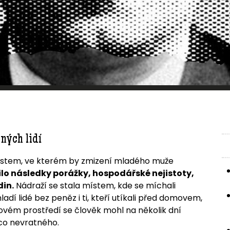
ných lidí
ěstem, ve kterém by zmizení mladého muže
lo následky porážky, hospodářské nejistoty,
din.
Nádraží se stala místem, kde se míchali
mladí lidé bez peněz i ti, kteří utíkali před domovem,
kovém prostředí se člověk mohl na několik dní
něco nevratného.