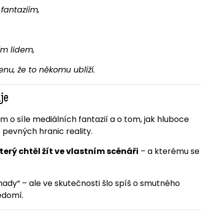
fantaziím,
ím lidem,
enu, že to někomu ublíží.
je
o síle mediálních fantazií a o tom, jak hluboce
pevných hranic reality.
terý chtěl žít ve vlastním scénáři
– a kterému se
nady“ – ale ve skutečnosti šlo spíš o smutného
ědomí.