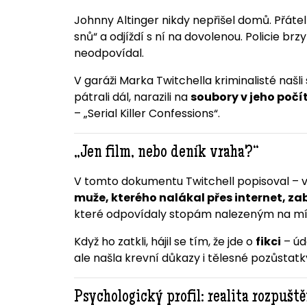
Johnny Altinger nikdy nepřišel domů. Přáte
snů“ a odjíždí s ní na dovolenou. Policie brzy 
neodpovídal.
V garáži Marka Twitchella kriminalisté našli
pátrali dál, narazili na
soubory v jeho počí
– „Serial Killer Confessions“.
„Jen film, nebo deník vraha?“
V tomto dokumentu Twitchell popisoval – v
muže, kterého nalákal přes internet, zabi
které odpovídaly stopám nalezeným na mís
Když ho zatkli, hájil se tím, že jde o
fikci
– úd
ale našla krevní důkazy i tělesné pozůstatk
Psychologický profil: realita rozpuště