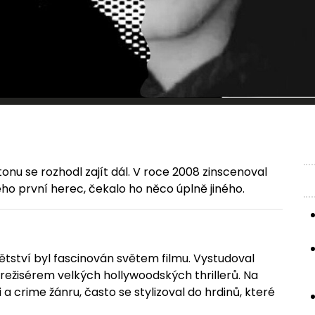
u se rozhodl zajít dál. V roce 2008 zinscenoval
jeho první herec, čekalo ho něco úplně jiného.
dětství byl fascinován světem filmu. Vystudoval
 režisérem velkých hollywoodských thrillerů. Na
a crime žánru, často se stylizoval do hrdinů, které