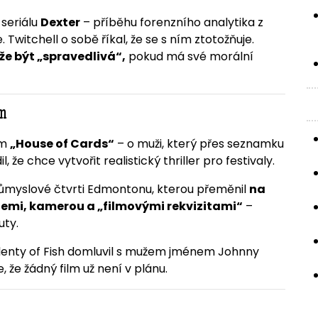
 seriálu
Dexter
– příběhu forenzního analytika z
 Twitchell o sobě říkal, že se s ním ztotožňuje.
e být „spravedlivá“,
pokud má své morální
em
em
„House of Cards“
– o muži, který přes seznamku
l, že chce vytvořit realistický thriller pro festivaly.
růmyslové čtvrti Edmontonu, kterou přeměnil
na
óliemi, kamerou a „filmovými rekvizitami“
–
uty.
Plenty of Fish domluvil s mužem jménem Johnny
, že žádný film už není v plánu.