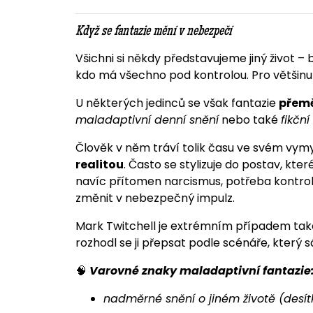
Když se fantazie mění v nebezpečí
Všichni si někdy představujeme jiný život 
kdo má všechno pod kontrolou. Pro většinu li
U některých jedinců se však fantazie
přemě
maladaptivní denní snění
nebo také
fikčn
Člověk v něm tráví tolik času ve svém vym
realitou
. Často se stylizuje do postav, kter
navíc přítomen narcismus, potřeba kontrol
změnit v nebezpečný impulz.
Mark Twitchell je extrémním případem tako
rozhodl se ji přepsat podle scénáře, který 
🧠
Varovné znaky maladaptivní fantazie
nadměrné snění o jiném životě (desít