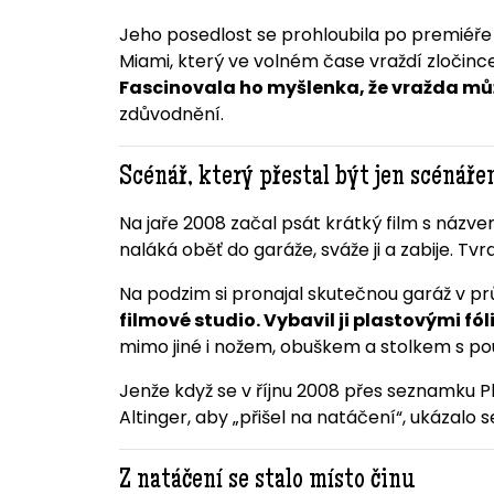
Jeho posedlost se prohloubila po premiéře
Miami, který ve volném čase vraždí zločince.
Fascinovala ho myšlenka, že vražda můž
zdůvodnění.
Scénář, který přestal být jen scénář
Na jaře 2008 začal psát krátký film s názv
naláká oběť do garáže, sváže ji a zabije. Tvrdi
Na podzim si pronajal skutečnou garáž v p
filmové studio. Vybavil ji plastovými f
mimo jiné i nožem, obuškem a stolkem s po
Jenže když se v říjnu 2008 přes seznamku 
Altinger, aby „přišel na natáčení“, ukázalo se
Z natáčení se stalo místo činu