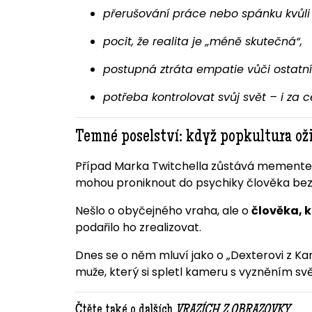
přerušování práce nebo spánku kvůli 
pocit, že realita je „méně skutečná“,
postupná ztráta empatie vůči ostatn
potřeba kontrolovat svůj svět – i za c
Temné poselství: když popkultura oži
Případ Marka Twitchella zůstává mementem 
mohou proniknout do psychiky člověka bez 
Nešlo o obyčejného vraha, ale o
člověka, k
podařilo ho zrealizovat.
Dnes se o něm mluví jako o „Dexterovi z Ka
muže, který si spletl kameru s vyzněním sv
Čtěte také o dalších
VRAZÍCH Z OBRAZOVKY