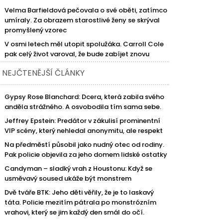
Velma Barfieldová pečovala o své oběti, zatímco
umíraly. Za obrazem starostlivé ženy se skrýval
promyšlený vzorec
V osmi letech měl utopit spolužáka. Carroll Cole
pak celý život varoval, že bude zabíjet znovu
NEJČTENĚJŠÍ ČLÁNKY
Gypsy Rose Blanchard: Dcera, která zabila svého
anděla strážného. A osvobodila tím sama sebe.
Jeffrey Epstein: Predátor v zákulisí prominentní
VIP scény, který nehledal anonymitu, ale respekt
Na předměstí působil jako nudný otec od rodiny.
Pak policie objevila za jeho domem lidské ostatky
Candyman – sladký vrah z Houstonu: Když se
usměvavý soused ukáže být monstrem
Dvě tváře BTK: Jeho děti věřily, že je to laskavý
táta. Policie mezitím pátrala po monstrózním
vrahovi, který se jim každý den smál do očí.