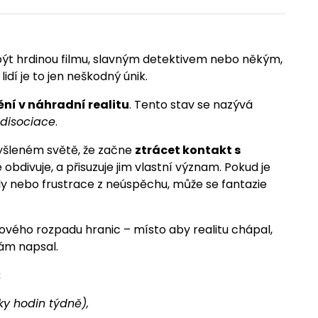
– být hrdinou filmu, slavným detektivem nebo někým,
dí je to jen neškodný únik.
ní v náhradní realitu
. Tento stav se nazývá
í disociace
.
yšleném světě, že začne
ztrácet kontakt s
é obdivuje, a přisuzuje jim vlastní význam. Pokud je
y nebo frustrace z neúspěchu, může se fantazie
vého rozpadu hranic – místo aby realitu chápal,
sám napsal.
:
ky hodin týdně),