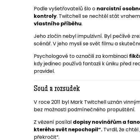
Podle vyšetřovatelů šlo o
narcistní osobno
kontroly
. Twitchell se nechtěl stát vrahe
vlastního příběhu
.
Jeho zločin nebyl impulzivní. Byl pečlivě zre
scénář. V jeho mysli se svět filmu a skutečno
Psychologové to označili za kombinaci
fik
kdy jedinec používá fantazii k úniku před re
pravidel.
Soud a rozsudek
V roce 2011 byl Mark Twitchell uznán vinný
bez možnosti podmínečného propuštění.
Z vězení posílal
dopisy novinářům a fanouš
kterého svět nepochopil“.
Tvrdil, že chtěl 
překročit“.