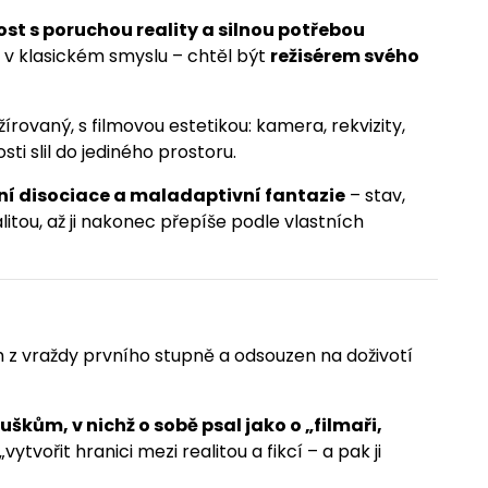
st s poruchou reality a silnou potřebou
m v klasickém smyslu – chtěl být
režisérem svého
žírovaný, s filmovou estetikou: kamera, rekvizity,
sti slil do jediného prostoru.
ční disociace a maladaptivní fantazie
– stav,
alitou, až ji nakonec přepíše podle vlastních
m z vraždy prvního stupně a odsouzen na doživotí
kům, v nichž o sobě psal jako o „filmaři,
„vytvořit hranici mezi realitou a fikcí – a pak ji