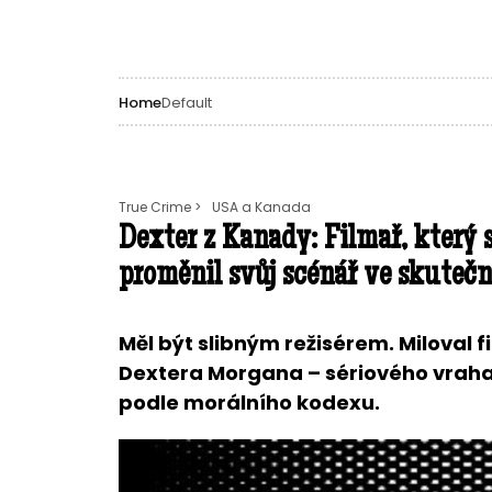
Home
Default
True Crime >
USA a Kanada
Dexter z Kanady: Filmař, který 
proměnil svůj scénář ve skutečn
Měl být slibným režisérem. Miloval 
Dextera Morgana – sériového vraha 
podle morálního kodexu.