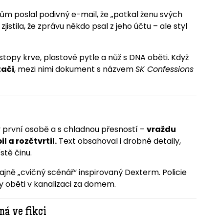
lům poslal podivný e-mail, že „potkal ženu svých
zjistila, že zprávu někdo psal z jeho účtu – ale styl
 stopy krve, plastové pytle a nůž s DNA oběti. Když
tači
, mezi nimi dokument s názvem
SK Confessions
 první osobě a s chladnou přesností –
vraždu
l a rozčtvrtil.
Text obsahoval i drobné detaily,
tě činu.
ajně „cvičný scénář“ inspirovaný Dexterm. Policie
y oběti v kanalizaci za domem.
ná ve fikci