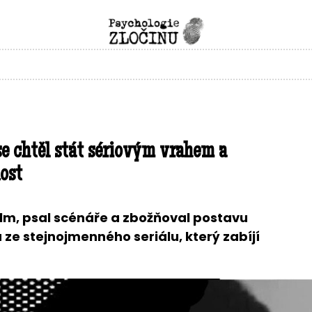
se chtěl stát sériovým vrahem a
ost
film, psal scénáře a zbožňoval postavu
ze stejnojmenného seriálu, který zabíjí