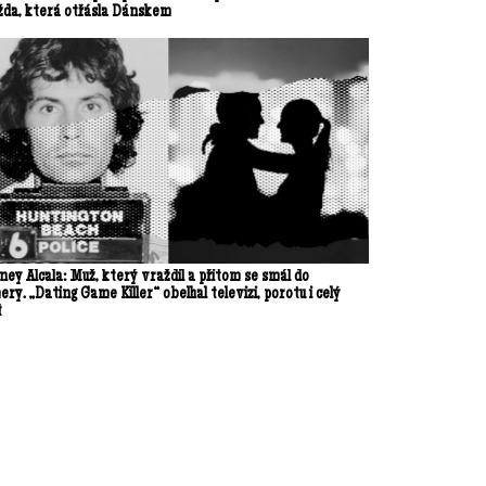
žda, která otřásla Dánskem
ey Alcala: Muž, který vraždil a přitom se smál do
ry. „Dating Game Killer“ obelhal televizi, porotu i celý
t