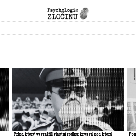
Princ, který vyvraždil vlastní rodinu: krvavá noc, která
Pon