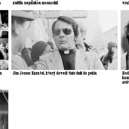
a
zničila nepálskou monarchii
vra
on
Jim Jones: Kazatel, který dovedl tisíc duší do pekla
Rodn
kame
svě