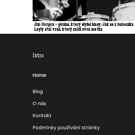
Jim Gorgon - génius, který slyšel hlasy: Jak se z bubeníka
Layly stal vrah, který zabil svou matku
Intro
Home
Blog
O nás
Kontakt
Podmínky používání stránky