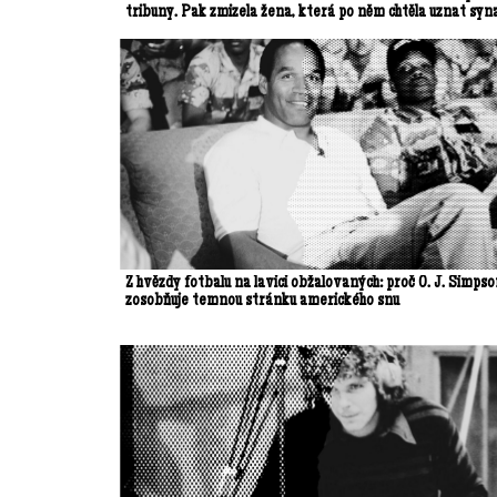
tribuny. Pak zmizela žena, která po něm chtěla uznat syn
Z hvězdy fotbalu na lavici obžalovaných: proč O. J. Simps
zosobňuje temnou stránku amerického snu